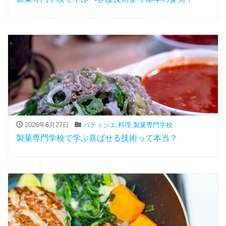
2026年6月27日
パティシエ
,
料理
,
製菓専門学校
製菓専門学校で学ぶ喜ばせる技術って本当？