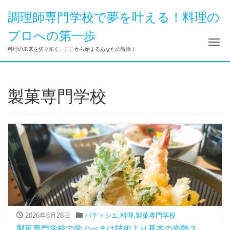
調理師専門学校で夢を叶える！料理の
プロへの第一歩
ナ
料理の未来を切り拓く、ここから始まるあなたの冒険！
製菓専門学校
2026年6月28日
パティシエ
,
料理
,
製菓専門学校
製菓専門学校で学ぶべきは技術より基本の姿勢？