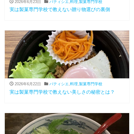
2026年6月23日
パティシエ
,
料理
,
製菓専門学校
実は製菓専門学校で教えない贈り物選びの裏側
2026年6月22日
パティシエ
,
料理
,
製菓専門学校
実は製菓専門学校で教えない美しさの秘密とは？