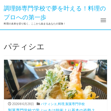
調理師専門学校で夢を叶える！料理の
プロへの第一歩
ナ
料理の未来を切り拓く、ここから始まるあなたの冒険！
パティシエ
2026年6月28日
パティシエ
,
料理
,
製菓専門学校
製菓専門学校で学ぶべきは技術より基本の姿勢？