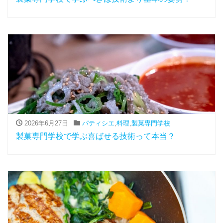
2026年6月27日
パティシエ
,
料理
,
製菓専門学校
製菓専門学校で学ぶ喜ばせる技術って本当？