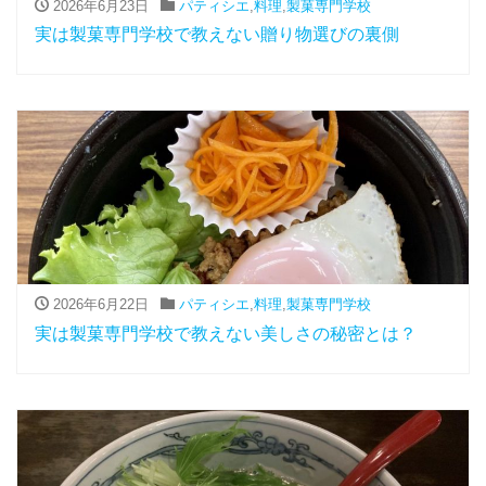
2026年6月23日
パティシエ
,
料理
,
製菓専門学校
実は製菓専門学校で教えない贈り物選びの裏側
2026年6月22日
パティシエ
,
料理
,
製菓専門学校
実は製菓専門学校で教えない美しさの秘密とは？