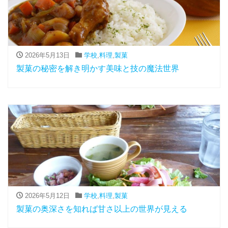
2026年5月13日
学校
,
料理
,
製菓
製菓の秘密を解き明かす美味と技の魔法世界
2026年5月12日
学校
,
料理
,
製菓
製菓の奥深さを知れば甘さ以上の世界が見える