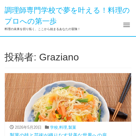
調理師専門学校で夢を叶える！料理の
プロへの第一歩
ナ
料理の未来を切り拓く、ここから始まるあなたの冒険！
投稿者:
Graziano
2026年5月20日
学校
,
料理
,
製菓
製菓の技と芸術が織りなす甘美な世界への扉