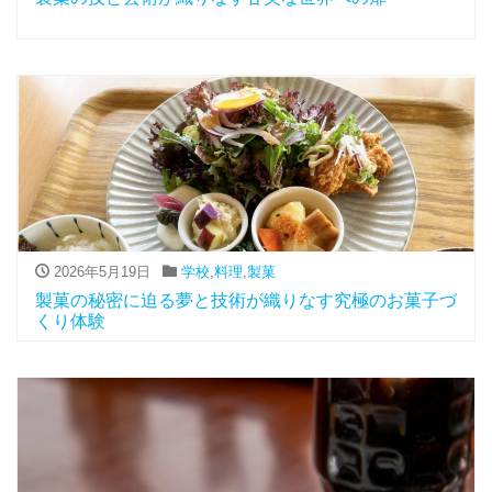
2026年5月19日
学校
,
料理
,
製菓
製菓の秘密に迫る夢と技術が織りなす究極のお菓子づ
くり体験