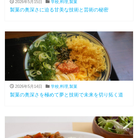
2026年5月15日
学校
,
料理
,
製菓
製菓の奥深さに迫る甘美な技術と芸術の秘密
2026年5月14日
学校
,
料理
,
製菓
製菓の奥深さを極めて夢と技術で未来を切り拓く道