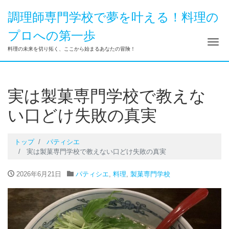
調理師専門学校で夢を叶える！料理の
プロへの第一歩
ナ
料理の未来を切り拓く、ここから始まるあなたの冒険！
実は製菓専門学校で教えな
い口どけ失敗の真実
トップ
パティシエ
実は製菓専門学校で教えない口どけ失敗の真実
2026年6月21日
パティシエ
,
料理
,
製菓専門学校