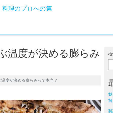
！料理のプロへの第
ぶ温度が決める膨らみ
検
ぶ温度が決める膨らみって本当？
製
勢
製