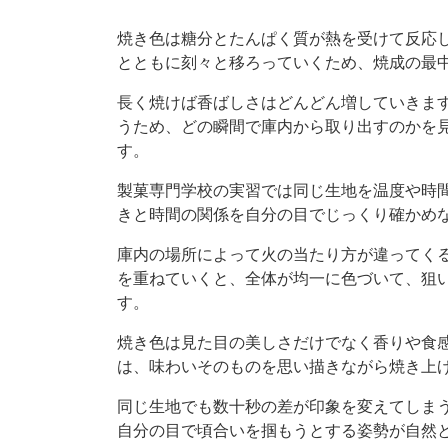
焼き色は糖分とたんぱく質が熱を受けて反応
とともに刻々と移ろっていくため、焼成の最
長く焼けば香ばしさはどんどん増していきま
うため、どの瞬間で庫内から取り出すのかを
す。
製菓専門学校の実習では同じ生地を温度や時
きと時間の関係を自分の目でじっくり確かめ
庫内の場所によって火の当たり方が違ってく
を重ねていくと、全体が均一に色づいて、狙
す。
焼き色は見た目の美しさだけでなく香りや食
は、味わいそのものを思い描きながら焼き上
同じ生地でも数十秒の差が印象を変えてしま
自分の目で頃合いを掴もうとする姿勢が自然