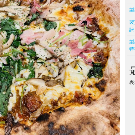
製
製
訣
製
特
表