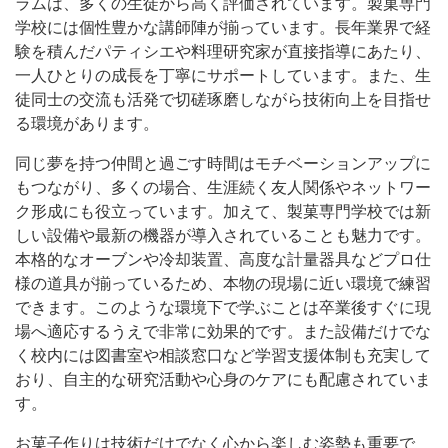
ラムは、多くの生徒から高く評価されています。製菓専門
学校には個性豊かな講師陣が揃っています。長年業界で経
験を積んだパティシエや料理研究家が直接指導にあたり、
一人ひとりの成長を丁寧にサポートしています。また、生
徒同士の交流も活発で切磋琢磨しながら技術向上を目指せ
る環境があります。
同じ夢を持つ仲間と過ごす時間はモチベーションアップに
もつながり、多くの場合、生涯続く友人関係やネットワー
ク形成にも役立っています。加えて、製菓専門学校では新
しい設備や最新の機器が導入されていることも魅力です。
本格的なオーブンや冷却装置、高度な計量器具などプロ仕
様の道具が揃っているため、本物の現場に近い環境で練習
できます。このような環境下で学ぶことは卒業後すぐに現
場へ適応するうえで非常に効果的です。また設備だけでな
く校内には図書室や相談窓口など学習支援体制も充実して
おり、自主的な研究活動や心身のケアにも配慮されていま
す。
お菓子作りは技術だけでなく心から楽しむ姿勢も重要で