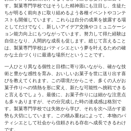
す。製菓専門学校ではそうした精神面にも注目し、生徒た
ちが明るく前向きに取り組めるよう各種イベントやコンテ
ストも開催しています。これらは自分の成果を披露する場
としてだけでなく、新しいアイデア交換やコミュニケーシ
ョン能力向上にもつながっています。努力して得た経験は
自信となり、人間的な成長も促します。総じて言えること
は、製菓専門学校はパティシエという夢を叶えるための確
かな土台づくりに最適な場所だということです。
一人ひとり異なる個性と目標に寄り添いながら、確かな技
術と豊かな感性を育み、おいしいお菓子を世に送り出す喜
びを教えてくれます。この環境だからこそ、多くの人がお
菓子作りへの情熱を形に変え、新たな可能性へ挑戦できる
と言えるでしょう。最後に、お菓子作りには細かな注意点
も多々ありますが、その分完成した時の達成感は格別で
す。製菓専門学校では失敗から学び、それを次へ活かす姿
勢も大切にしています。この積み重ねによって、本物のパ
ティシエとして社会から信頼される存在へ成長できるわけ
です。