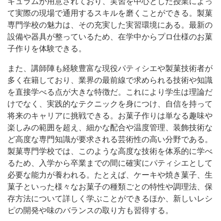
キュラムが用意されており、実習を中心とした授業によっ
て実際の現場で通用するスキルを磨くことができる。製菓
専門学校の魅力は、その充実した実習環境にある。最新の
設備や器具が整っているため、在学中からプロ仕様のお菓
子作りを体験できる。
また、講師陣も経験豊富な現役パティシエや製菓技術者が
多く在籍しており、業界の最前線で求められる技術や知識
を直接学べる点が大きな特徴だ。これにより学生は理論だ
けでなく、実践的なテクニックを身につけ、自信を持って
将来のキャリアに挑戦できる。お菓子作りは単なる趣味や
楽しみの範囲を超え、細かな配合や温度管理、装飾技術な
ど高度な専門知識が要求される芸術性の高い分野である。
製菓専門学校では、このような高度な技術を体系的に学べ
るため、入学から卒業までの間に確実にパティシエとして
必要な能力が養われる。たとえば、ケーキや焼き菓子、生
菓子といった様々なお菓子の種類ごとの特性や調理法、保
存方法について詳しく学ぶことができるほか、新しいレシ
ピの開発や味のバランスの取り方も習得する。