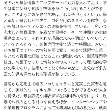
そのため最新情報のアップデートにも力を入れており、学
生は常に新鮮な知識と技術を身につけ続けることができ
る。このように製菓専門学校は、お菓子づくりという伝統
と革新が融合した世界で、自分だけのスタイルを確立しな
がら輝けるパティシエへの道筋を提供している。丁寧かつ
充実した教育環境、多彩な実習機会、そして仲間との切磋
琢磨によって、それぞれが理想の未来へ羽ばたいていくこ
とができるだろう。製菓専門学校で過ごす時間は、おいし
いお菓子づくりへの情熱を形に変え、社会で活躍する第一
歩となる貴重な経験になることは間違いない。製菓専門学
校は、お菓子づくりに情熱を持つ人々にとって理想的な学
びの場であり、技術だけでなく科学や歴史、文化など多方
面の知識も深められる環境が整っている。
基礎から応用まで幅広いカリキュラムと充実した実習を通
じて、実践的なスキルを身につけることができるのが大き
な特徴だ。最新設備や経験豊富な講師陣の指導により、現
場で即戦力となる能力を養えるほか、インターンシップや
企業連携プログラムによって実務経験も積めるため、就職