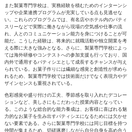
また製菓専門学校は、実務経験を積むためのインターンシ
ップや企業連携プログラムが充実している点も見逃せな
い。これらのプログラムでは、有名店やホテル内のパティ
スリーなどで実際に働きながら現場の空気感や仕事の流
れ、人とのコミュニケーション能力を身につけることが可
能だ。こうした経験は、将来的に就職活動や独立開業を考
える際に大きな強みとなる。さらに、製菓専門学校によっ
ては海外研修やコンテストへの参加支援も行っており、国
内外で通用するパティシエとして成長するチャンスが与え
られている。お菓子作りには繊細な感覚と創造性が求めら
れるため、製菓専門学校では技術面だけでなく表現力やデ
ザインセンスも重視されている。
色彩感覚や盛り付けの工夫、季節感を取り入れたデコレー
ションなど、美しさにもこだわった授業内容となってい
る。このような総合的な能力養成は、お客様に喜ばれる魅
力的なお菓子を生み出すパティシエになるためには欠かせ
ない要素である。さらに製菓専門学校には同じ目標を持つ
仲間が集まるため、切磋琢磨しながら自分自身を高め合う