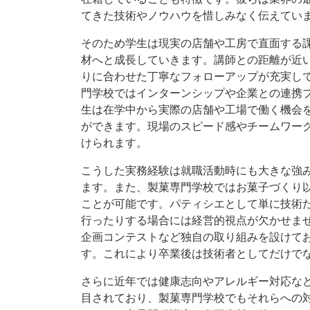
てきた技術やノウハウを惜しみなく伝えてい
そのため学生は現実の店舗や工房で直面する
材へと成長していきます。講師との距離が近
りに合わせた丁寧なフォローアップが充実し
門学校ではインターンシップや企業との連携
生は在学中から実際の店舗や工場で働く機会
ができます。現場のスピード感やチームワー
けられます。
こうした実務経験は就職活動時にも大きな強
ます。また、製菓専門学校ではお菓子づくり
ことが可能です。パティシエとして単に技術
行ったりする場合には経営的視点が欠かせま
企画コンテストなど独自の取り組みを設けて
す。これにより卒業後は技術者としてだけで
さらに近年では健康志向やアレルギー対応な
目されており、製菓専門学校でもそれらへの