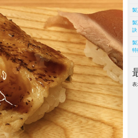
製
製
訣
製
特
表