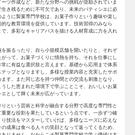
イーツ作成など、新たな分野への挑戦が奨励されていま
で生き残るために不可欠であり、未来のパティシエに必
のように製菓専門学校は、お菓子作りという趣味や楽し
面的な教育環境を提供しています。技術習得のみなら
とで、多彩なキャリアパスを描ける人材育成に力を入れ
腕を振るったり、自ら小規模店舗を開いたりと、それぞ
たがって、お菓子づくりに情熱を持ち、それを仕事にし
非常に有益な選択肢と言えます。基礎から応用まで体系
ステップとなりますし、多様な授業内容と充実したサポ
めます。また同じ志を持つ仲間との交流も刺激となり、
こうした恵まれた環境下で学ぶことこそ、おいしいお菓
シエとして輝く未来が広がっています。
作りという芸術と科学が融合する分野で高度な専門性と
て重要な役割を果たしているという点です。一歩ずつ確
くり技法をマスターしていけば、多様なニーズに応えな
その成果は食べる人々の笑顔となって返ってくるため、
はありません。だからこそ製菓専門学校で学ぶ価値は大