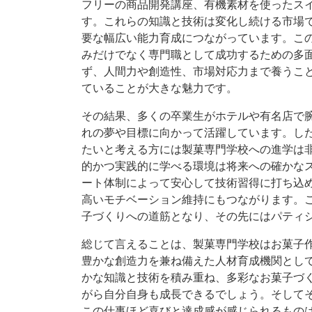
フリーの商品開発講座、有機素材を使ったス
す。これらの知識と技術は変化し続ける市場
要な幅広い能力育成につながっています。こ
みだけでなく専門職として成功するための多
ず、人間力や創造性、市場対応力まで養うこ
ていることが大きな魅力です。
その結果、多くの卒業生がホテルや有名店で
れの夢や目標に向かって活躍しています。し
たいと考える方には製菓専門学校への進学は
的かつ実践的に学べる環境は将来への確かな
ート体制によって安心して技術習得に打ち込
高いモチベーション維持にもつながります。
子づくりへの道筋となり、その先にはパティ
総じて言えることは、製菓専門学校はお菓子
豊かな創造力を兼ね備えた人材育成機関とし
かな知識と技術を積み重ね、多彩なお菓子づ
がら自分自身も成長できるでしょう。そして
この仕事ほど喜びと達成感が感じられるもの