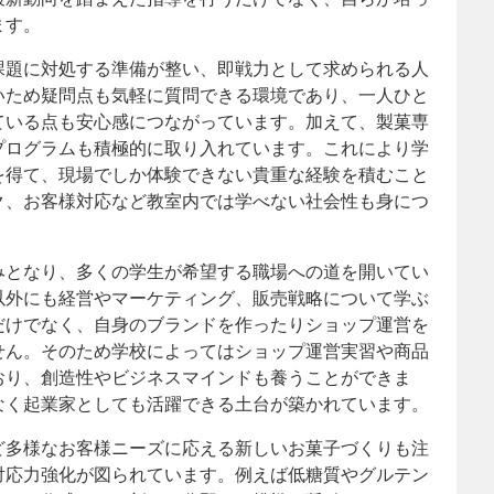
ます。
課題に対処する準備が整い、即戦力として求められる人
いため疑問点も気軽に質問できる環境であり、一人ひと
ている点も安心感につながっています。加えて、製菓専
プログラムも積極的に取り入れています。これにより学
を得て、現場でしか体験できない貴重な経験を積むこと
ク、お客様対応など教室内では学べない社会性も身につ
みとなり、多くの学生が希望する職場への道を開いてい
以外にも経営やマーケティング、販売戦略について学ぶ
だけでなく、自身のブランドを作ったりショップ運営を
せん。そのため学校によってはショップ運営実習や商品
おり、創造性やビジネスマインドも養うことができま
なく起業家としても活躍できる土台が築かれています。
ど多様なお客様ニーズに応える新しいお菓子づくりも注
対応力強化が図られています。例えば低糖質やグルテン