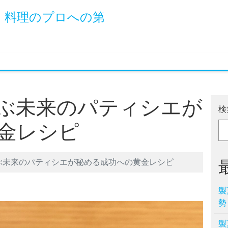
！料理のプロへの第
ぶ未来のパティシエが
検
金レシピ
ぶ未来のパティシエが秘める成功への黄金レシピ
製
勢
製