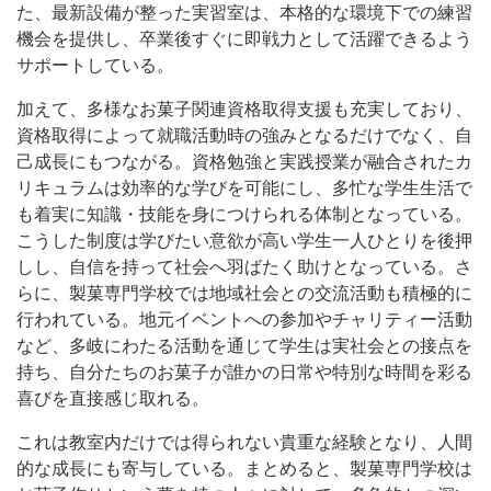
た、最新設備が整った実習室は、本格的な環境下での練習
機会を提供し、卒業後すぐに即戦力として活躍できるよう
サポートしている。
加えて、多様なお菓子関連資格取得支援も充実しており、
資格取得によって就職活動時の強みとなるだけでなく、自
己成長にもつながる。資格勉強と実践授業が融合されたカ
リキュラムは効率的な学びを可能にし、多忙な学生生活で
も着実に知識・技能を身につけられる体制となっている。
こうした制度は学びたい意欲が高い学生一人ひとりを後押
しし、自信を持って社会へ羽ばたく助けとなっている。さ
らに、製菓専門学校では地域社会との交流活動も積極的に
行われている。地元イベントへの参加やチャリティー活動
など、多岐にわたる活動を通じて学生は実社会との接点を
持ち、自分たちのお菓子が誰かの日常や特別な時間を彩る
喜びを直接感じ取れる。
これは教室内だけでは得られない貴重な経験となり、人間
的な成長にも寄与している。まとめると、製菓専門学校は