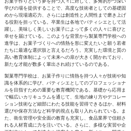
お菓子作りという夢を持つ人々に対して、多角的かつ深い
学びの場を提供することで、高度な技術者としての基礎固
めから現場適応力、さらには創造性と人間性まで磨き上げ
る役割を担っている。卒業生は各地でパティシエとして活
躍し、美味しく美しいお菓子によって多くの人々に喜びと
幸せを届けている。このような背景から製菓専門学校への
進学は、お菓子づくりへの情熱を形に変えたいと願う若者
たちに最適な選択肢と言えるだろう。充実した環境と質の
高い教育体制によって未来への扉が大きく開かれており、
新たな才能が数多く輩出され続けているのである。
製菓専門学校は、お菓子作りに情熱を持つ人々が技術や知
識を体系的に学び、パティシエとしてのプロフェッショナ
ルを目指すための重要な教育機関である。基礎から応用ま
で幅広いカリキュラムを通じて、生地の練り方やデコレー
ション技術など細部にわたる技能を習得できるほか、材料
選びや保存方法など科学的視点も取り入れられている。ま
た、衛生管理や安全面の教育も充実し、食品業界で信頼さ
れる人材育成に力を注いでいる。さらに、多様な実習や企