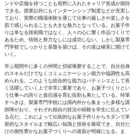
ンドや店舗を持つことも視野に入れたキャリア形成が期待
できる。授業以外にもインターンシップ制度などが充実し
ており、実際の職場体験を通じて仕事の厳しさや楽しさを
肌で感じられることも大きな魅力となっている。お菓子作
りは単なる技術職ではなく、人々の心に響く作品づくりで
あるため、情熱と努力なしには成功しない。しかし製菓専
門学校でしっかりと基盤を築けば、その道は確実に開けて
いく。
学ぶ期間中に多くの仲間と切磋琢磨することで、自分自身
のスキルだけでなくコミュニケーション能力や協調性も高
められる。このような総合的な能力はパティシエとして長
く活躍していく上で非常に重要であり、お菓子づくりとい
う仕事への誇りと責任感を育む役割も果たしている。特筆
すべきは、製菓専門学校には国内外から集まった多様な講
師陣がおり、それぞれ独自の技法や経験を学生に伝えてい
る点だ。これによって伝統的なお菓子作りからモダンで革
新的なスタイルまで幅広い知識と技術を吸収でき、自分だ
けの個性豊かなお菓子づくりへの道筋が明確になる。ま