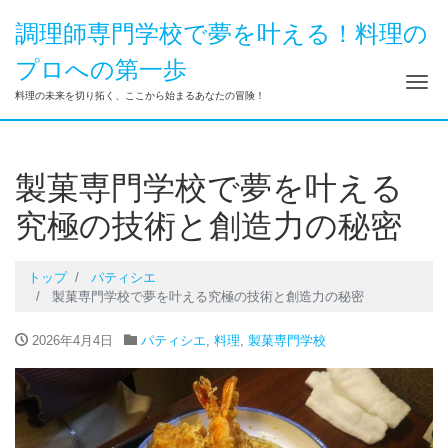
調理師専門学校で夢を叶える！料理の
プロへの第一歩
ナ
料理の未来を切り拓く、ここから始まるあなたの冒険！
製菓専門学校で夢を叶える
究極の技術と創造力の秘密
トップ
パティシエ
製菓専門学校で夢を叶える究極の技術と創造力の秘密
2026年4月4日
パティシエ
,
料理
,
製菓専門学校